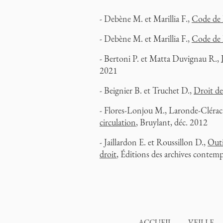
- Debène M. et Marillia F.,
Code de 
- Debène M. et Marillia F.,
Code de 
- Bertoni P. et Matta Duvignau R.,
2021
- Beignier B. et Truchet D.,
Droit de
- Flores-Lonjou M., Laronde-Clérac
circulation
, Bruylant, déc. 2012
- Jaillardon E. et Roussillon D.,
Outi
droit
, Éditions des archives contemp
ACCUEIL
VEILLE